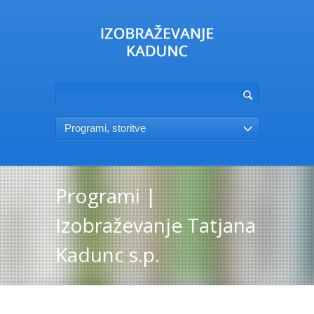
Programi, storitve
Programi |
Izobraževanje Tatjana
Kadunc s.p.