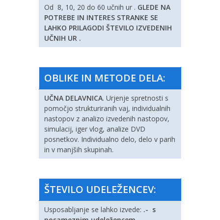
Od 8, 10, 20 do 60 učnih ur .
GLEDE NA
POTREBE IN INTERES STRANKE SE
LAHKO PRILAGODI ŠTEVILO IZVEDENIH
UČNIH UR .
OBLIKE IN METODE DELA:
UČNA DELAVNICA
. Urjenje spretnosti s
pomočjo strukturiranih vaj, individualnih
nastopov z analizo izvedenih nastopov,
simulacij, iger vlog, analize DVD
posnetkov. Individualno delo, delo v parih
in v manjših skupinah.
ŠTEVILO UDELEŽENCEV:
Usposabljanje se lahko izvede:
.-
s
posameznim udeležencem –