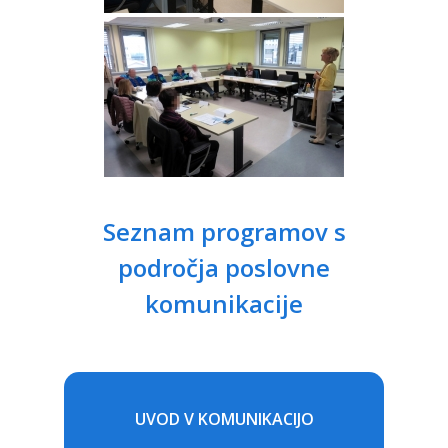
Seznam programov s
področja poslovne
komunikacije
UVOD V KOMUNIKACIJO